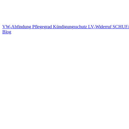
VW-Abfindung
Pflegegrad
Kündigungsschutz
LV-Widerruf
SCHUFA
Blog