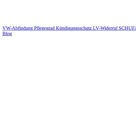
VW-Abfindung
Pflegegrad
Kündigungsschutz
LV-Widerruf
SCHUFA
Blog