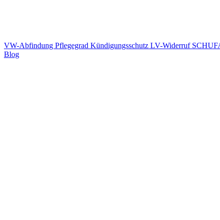
VW-Abfindung
Pflegegrad
Kündigungsschutz
LV-Widerruf
SCHUFA
Blog