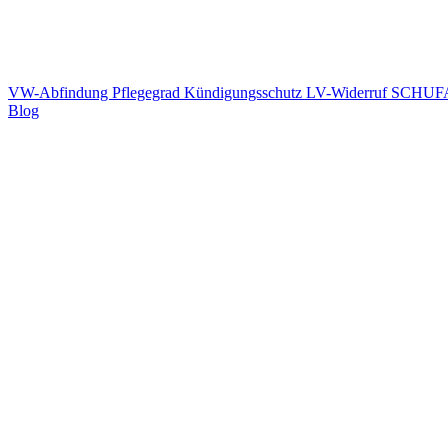
VW-Abfindung
Pflegegrad
Kündigungsschutz
LV-Widerruf
SCHUFA
Blog