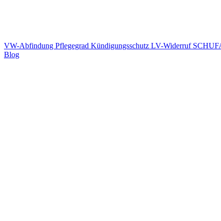
VW-Abfindung
Pflegegrad
Kündigungsschutz
LV-Widerruf
SCHUFA
Blog