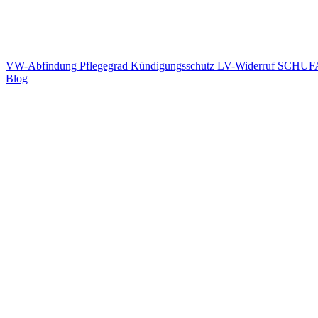
VW-Abfindung
Pflegegrad
Kündigungsschutz
LV-Widerruf
SCHUFA
Blog